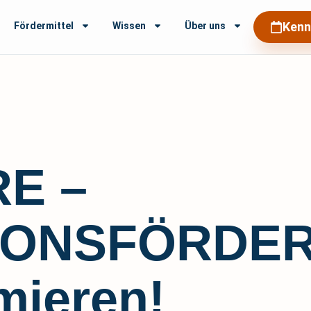
Kenn
Fördermittel
Wissen
Über uns
E –
TIONSFÖRDE
rmieren!