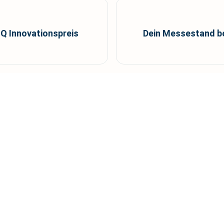
IQ Innovationspreis
Dein Messestand bei
Kontakt
0351 65694021
Gründung – und
info@avalia.de
Terminvereinbarung
© 2026 avalia Gründerlounge. Alle Rechte vorbehalten.