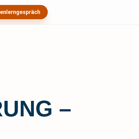
enlerngespräch
RUNG –