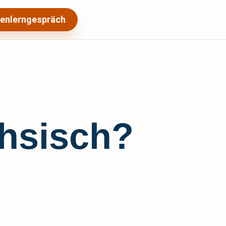
enlerngespräch
chsisch?