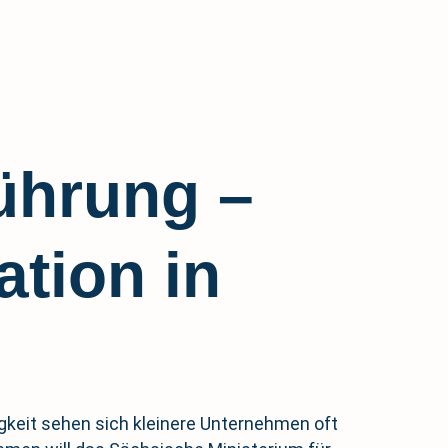
führung –
ation in
igkeit sehen sich kleinere Unternehmen oft