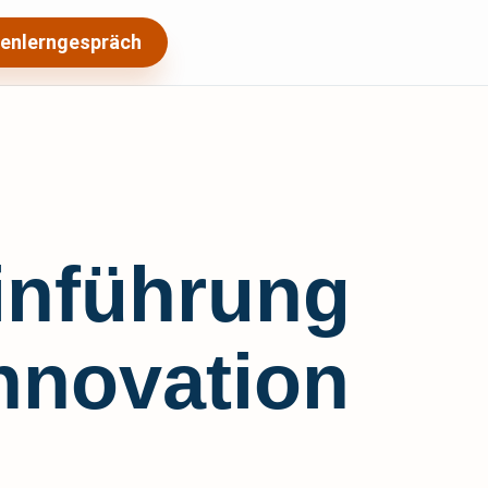
enlerngespräch
einführung
Innovation