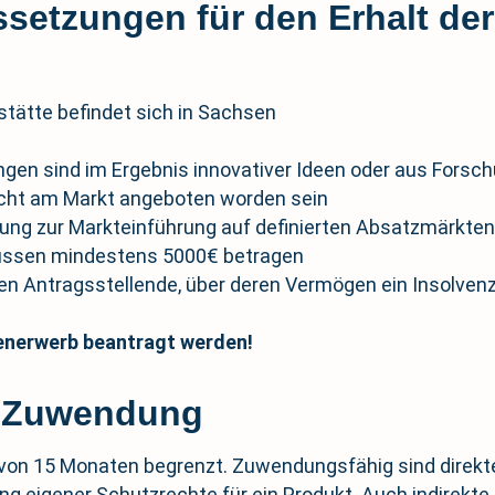
ssetzungen für den Erhalt d
sstätte befindet sich in Sachsen
ungen sind im Ergebnis innovativer Ideen oder aus Fors
icht am Markt angeboten worden sein
anung zur Markteinführung auf definierten Absatzmärkte
ssen mindestens 5000€ betragen
en Antragsstellende, über deren Vermögen ein Insolven
enerwerb beantragt werden!
r Zuwendung
t von 15 Monaten begrenzt. Zuwendungsfähig sind direk
ng eigener Schutzrechte für ein Produkt. Auch indirekt