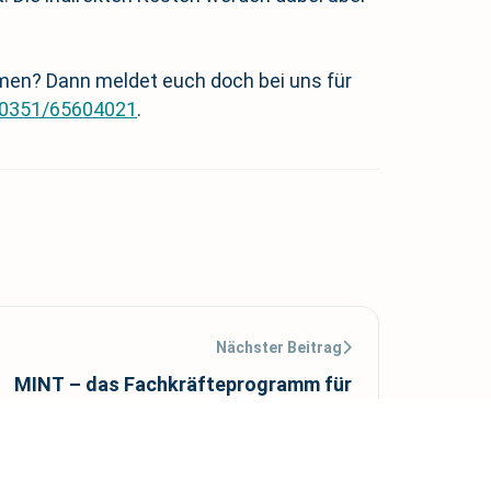
mmen? Dann meldet euch doch bei uns für
0351/65604021
.
Nächster Beitrag
MINT – das Fachkräfteprogramm für
assistent:innen, InnoManger:innen und
Transferassistent:innen in Sachsen