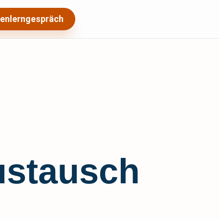
enlerngespräch
ustausch