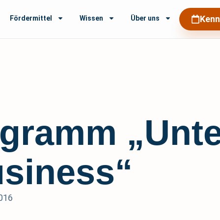
Kenn
Fördermittel
Wissen
Über uns
ogramm „Unte
usiness“
016